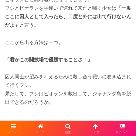
フシとピオランを手違いで連れて来たと嘯く少女は
「一度
ここに囚人として入ったら、二度と外には出て行けないん
だよ」
と言う。
ここから出る方法は一つ。
「君がこの闘技場で優勝することさ！」
囚人同士が望みを叶えるために殺し合う戦いに巻き込まれ
て行くフシ。
果たして、フシはピオランを救出して、ジャナンダ島を脱
出できるのだろうか。
メニュー
ホーム
検索
トップ
サイドバー