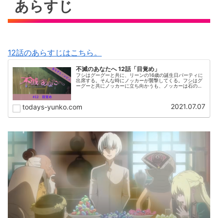
あらすじ
12話のあらすじはこちら。
不滅のあなたへ 12話「目覚め」
フシはグーグーと共に、リーンの16歳の誕生日パーティに
出席する。そんな時にノッカーが襲撃してくる。フシはグ
ーグーと共にノッカーに立ち向かうも、ノッカーは石の鎧
をまとっていて、グーグーの炎が効かなかった。そしてフ
シにとって辛い別れが訪れる。
2021.07.07
todays-yunko.com