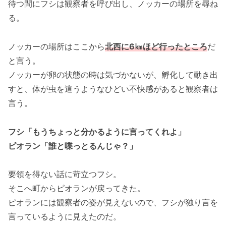
待つ間にフシは観察者を呼び出し、ノッカーの場所を尋ね
る。
ノッカーの場所はここから
北西に6㎞ほど行ったところ
だ
と言う。
ノッカーが卵の状態の時は気づかないが、孵化して動き出
すと、体が虫を這うようなひどい不快感があると観察者は
言う。
フシ「もうちょっと分かるように言ってくれよ」
ピオラン「誰と喋っとるんじゃ？」
要領を得ない話に苛立つフシ。
そこへ町からピオランが戻ってきた。
ピオランには観察者の姿が見えないので、フシが独り言を
言っているように見えたのだ。