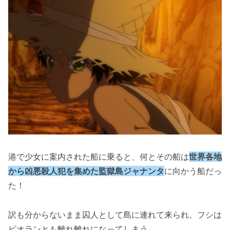
港で少女に案内された船に乗ると、何とその船は
世界各地
から凶悪殺人犯を集めた監獄島ジャナンタ
に向かう船だっ
た！
訳も分からないまま囚人として島に連れて来られ、フシは
ピオランとも離れ離れになってしまう。