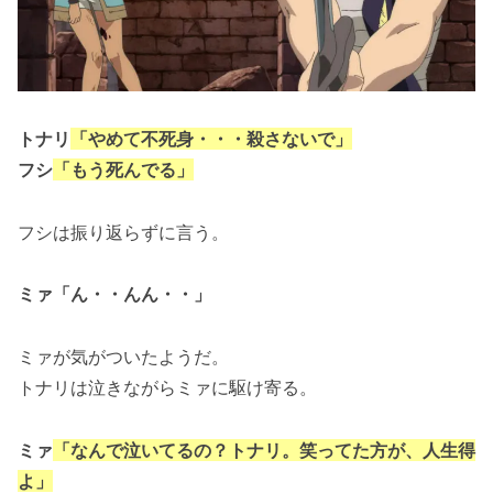
トナリ
「やめて不死身・・・殺さないで」
フシ
「もう死んでる」
フシは振り返らずに言う。
ミァ「ん・・んん・・」
ミァが気がついたようだ。
トナリは泣きながらミァに駆け寄る。
ミァ
「なんで泣いてるの？トナリ。笑ってた方が、人生得
よ」