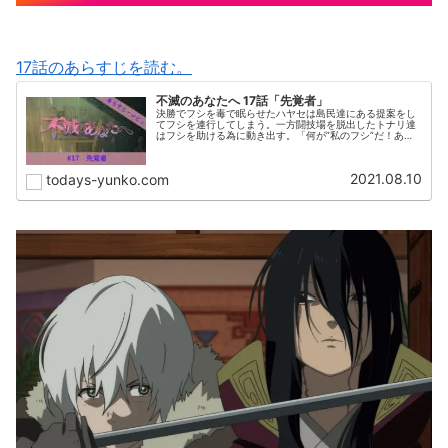
17話のあらすじを読む。
不滅のあなたへ 17話「先覚者」
決勝でフシを毒で眠らせたハヤセは島民達にある提案をし
てフシを連行してしまう。一方闘技場を脱出したトナリ達
はフシを助ける為に動き出す。「何が”私のフシ”だ！あの
ブスめ！」果たしてトナリ達は無事囚われたフシを救出す
ることが出来るのだろうか・・。
2021.08.10
todays-yunko.com