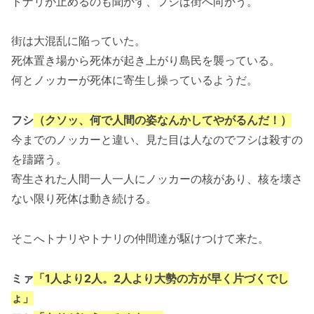
トナリが止めるのも聞かず、フシは街へ向かう。
街は大混乱に陥っていた。
死体置き場から死体が起き上がり島民を襲っている。
何とノッカーが死体に寄生し操っているようだ。
フシ
（クソッ、何で人間の姿なんかしてやがるんだ！）
今までのノッカーと違い、見た目は人なのでフシは殺すの
を躊躇う。
寄生された人間一人一人にノッカーの核があり、核を壊さ
ない限り死体は動き続ける。
そこへトナリやトナリの仲間達が駆けつけて来た。
ミァ
「1人より2人。2人より大勢の方が早く片づくでし
ょ」