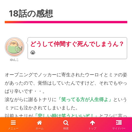
18話の感想
どうして仲間すぐ死んでしまうん？
😭
ゆんこ
オープニングでノッカーに寄生されたウーロイとミァの姿
があったので、覚悟はしていたんですけど、それでもやっ
ぱり辛いです・・。
涙ながらに謝るトナリに
「笑ってる方が人生得よ」
という
ミァにも泣かされてしまいました。
以前トナリが
「悲しい時は笑うといいぞ！」
とフシに言っ
た時は「何で？」と思ったんですが、きっとミァからそう
メニュー
ホーム
検索
トップ
サイドバー