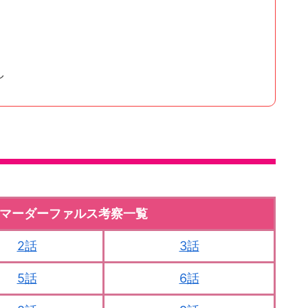
」
し
マーダーファルス考察一覧
2話
3話
5話
6話