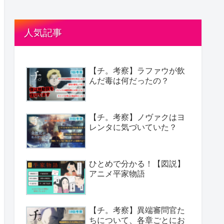
人気記事
【チ。考察】ラファウが飲
んだ毒は何だったの？
【チ。考察】ノヴァクはヨ
レンタに気づいていた？
ひとめで分かる！【図説】
アニメ平家物語
【チ。考察】異端審問官た
ちについて、各章ごとにお