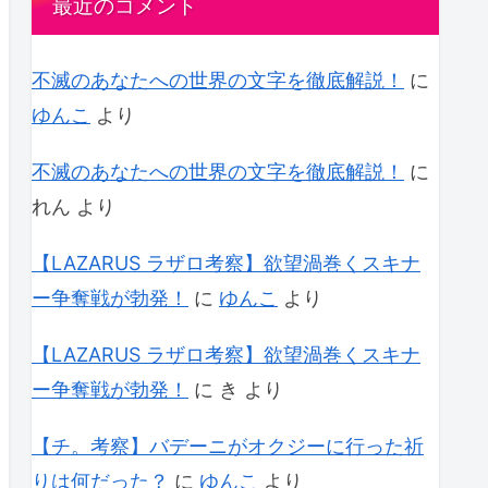
最近のコメント
不滅のあなたへの世界の文字を徹底解説！
に
ゆんこ
より
不滅のあなたへの世界の文字を徹底解説！
に
れん
より
【LAZARUS ラザロ考察】欲望渦巻くスキナ
ー争奪戦が勃発！
に
ゆんこ
より
【LAZARUS ラザロ考察】欲望渦巻くスキナ
ー争奪戦が勃発！
に
き
より
【チ。考察】バデーニがオクジーに行った祈
りは何だった？
に
ゆんこ
より