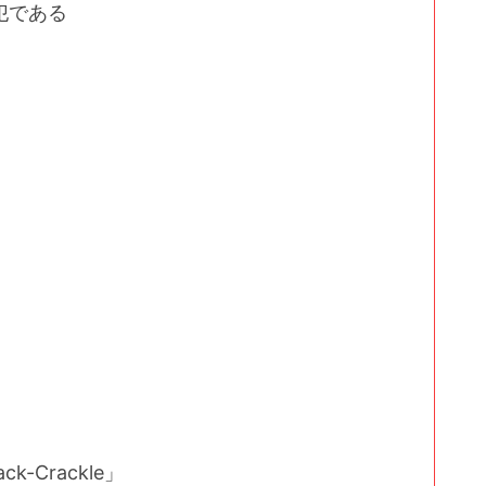
犯である
k-Crackle」