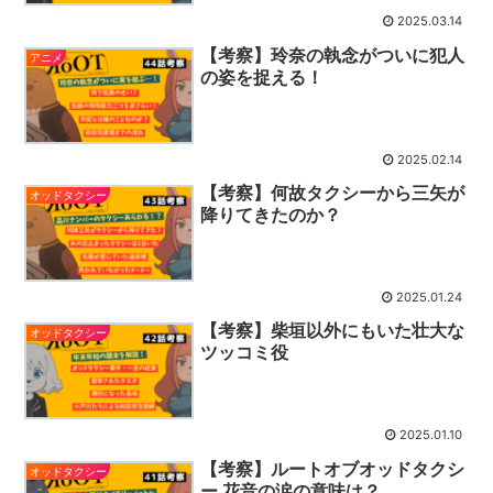
2025.03.14
【考察】玲奈の執念がついに犯人
アニメ
の姿を捉える！
2025.02.14
【考察】何故タクシーから三矢が
オッドタクシー
降りてきたのか？
2025.01.24
【考察】柴垣以外にもいた壮大な
オッドタクシー
ツッコミ役
2025.01.10
【考察】ルートオブオッドタクシ
オッドタクシー
ー 花音の涙の意味は？