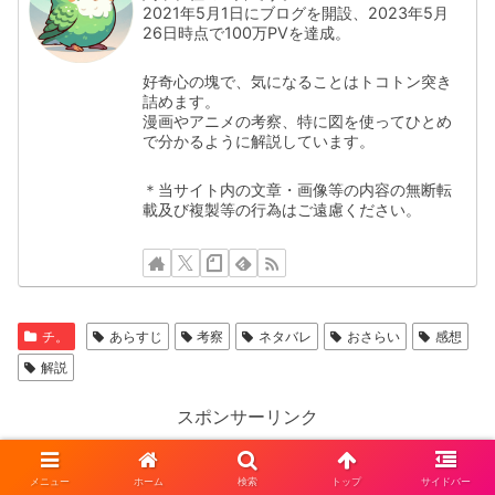
2021年5月1日にブログを開設、2023年5月
26日時点で100万PVを達成。
好奇心の塊で、気になることはトコトン突き
詰めます。
漫画やアニメの考察、特に図を使ってひとめ
で分かるように解説しています。
＊当サイト内の文章・画像等の内容の無断転
載及び複製等の行為はご遠慮ください。
チ。
あらすじ
考察
ネタバレ
おさらい
感想
解説
スポンサーリンク
メニュー
ホーム
検索
トップ
サイドバー