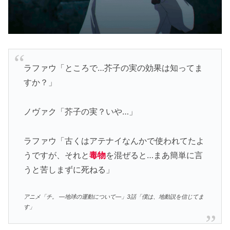
ラファウ「ところで…芥子の実の効果は知ってま
すか？」
ノヴァク「芥子の実？いや…」
ラファウ「古くはアテナイなんかで使われてたよ
うですが、それと
毒物
を混ぜると…まあ簡単に言
うと苦しまずに死ねる」
アニメ「チ。 ―地球の運動について―」3話「僕は、地動説を信じてま
す」