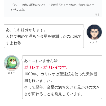
「チ。 ―地球の運動について―」第9話「きっとそれが、何かを知ると
いうことだ」
あ、これは分かります。
人類で初めて満ちた金星を観測したのは俺で
すよね😊
オクジー
あ～…すいません😅
ガリレオ・ガリレイです。
1609年、ガリレオは望遠鏡を使った天体観
ゆんこ
測を行いました。
そして翌年、金星の満ち欠けと見かけの大き
さが変わることを発見しています。