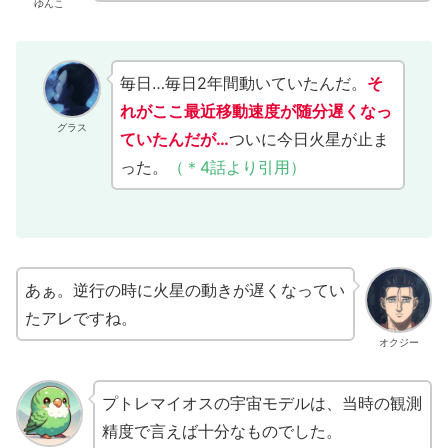
ゆんこ
毎日…毎日2年間動いていたんだ。
そ
れがここ最近移動速度が随分遅くなっ
グラス
ていたんだが…
ついに今日火星が止ま
った。
（＊4話より引用）
あぁ。逆行の時に火星の動きが遅くなってい
たアレですね。
オクジー
プトレマイオスの宇宙モデルは、当時の観測
精度で言えば十分なものでした。