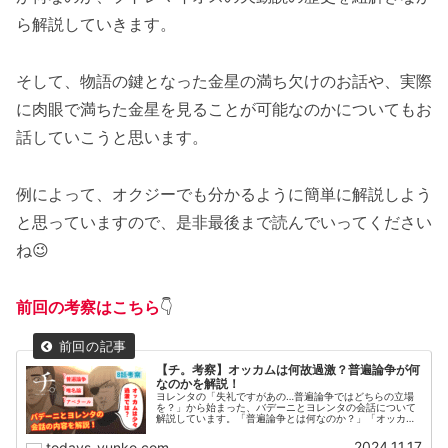
ら解説していきます。
そして、物語の鍵となった金星の満ち欠けのお話や、実際
に肉眼で満ちた金星を見ることが可能なのかについてもお
話していこうと思います。
例によって、オクジーでも分かるように簡単に解説しよう
と思っていますので、是非最後まで読んでいってください
ね😉
前回の考察はこちら
👇
【チ。考察】オッカムは何故過激？普遍論争が何
なのかを解説！
ヨレンタの「失礼ですがあの…普遍論争ではどちらの立場
を？」から始まった、バデーニとヨレンタの会話について
解説しています。「普遍論争とは何なのか？」「オッカム
は何故過激なのか？」をオクジーにも分かるように解説！
2024.11.17
todays-yunko.com