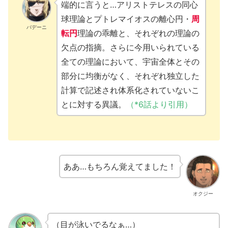
端的に言うと…アリストテレスの同心
球理論とプトレマイオスの離心円・
周
バデーニ
転円
理論の乖離と、それぞれの理論の
欠点の指摘。さらに今用いられている
全ての理論において、宇宙全体とその
部分に均衡がなく、それぞれ独立した
計算で記述され体系化されていないこ
とに対する異議。
（*6話より引用）
ああ…もちろん覚えてました！
オクジー
（目が泳いでるなぁ…）