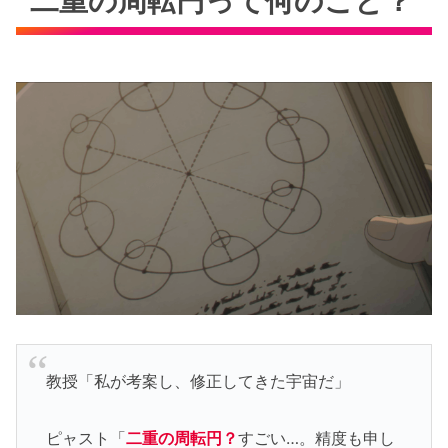
二重の周転円って何のこと？
教授「私が考案し、修正してきた宇宙だ」
ピャスト「
二重の周転円？
すごい…。精度も申し