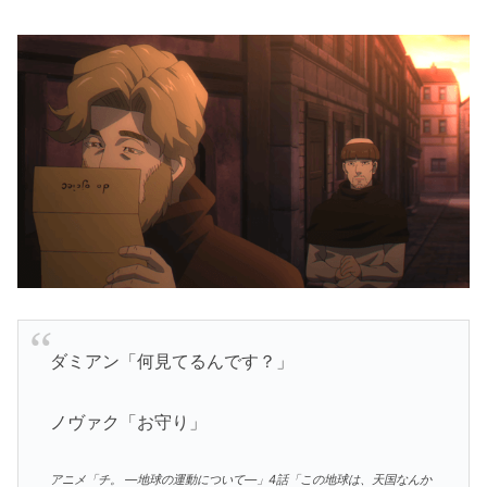
ダミアン「何見てるんです？」
ノヴァク「お守り」
アニメ「チ。 ―地球の運動について―」4話「この地球は、天国なんか