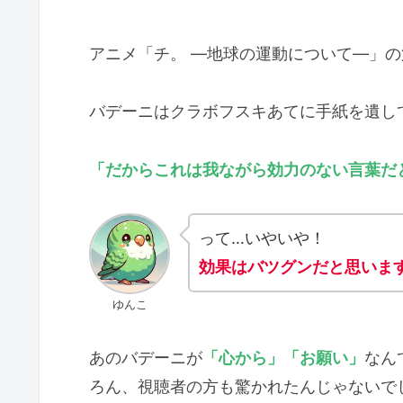
アニメ「チ。 ―地球の運動について―」の
バデーニはクラボフスキあてに手紙を遺し
「
だから
これは
我ながら
効力
のない
言葉
だ
って…いやいや！
効果はバツグンだと思いま
ゆんこ
あのバデーニが
「心から」「お願い」
なん
ろん、視聴者の方も驚かれたんじゃないで