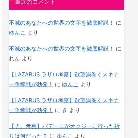
最近のコメント
不滅のあなたへの世界の文字を徹底解説！
に
ゆんこ
より
不滅のあなたへの世界の文字を徹底解説！
に
れん
より
【LAZARUS ラザロ考察】欲望渦巻くスキナ
ー争奪戦が勃発！
に
ゆんこ
より
【LAZARUS ラザロ考察】欲望渦巻くスキナ
ー争奪戦が勃発！
に
き
より
【チ。考察】バデーニがオクジーに行った祈
りは何だった？
に
ゆんこ
より