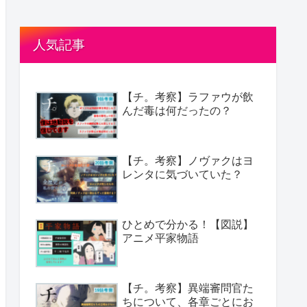
人気記事
【チ。考察】ラファウが飲
んだ毒は何だったの？
【チ。考察】ノヴァクはヨ
レンタに気づいていた？
ひとめで分かる！【図説】
アニメ平家物語
【チ。考察】異端審問官た
ちについて、各章ごとにお