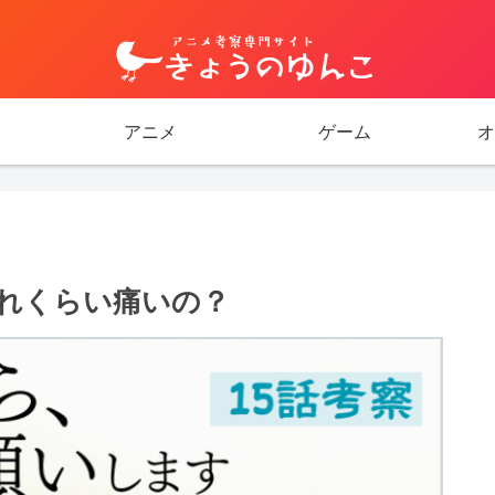
アニメ
ゲーム
オ
れくらい痛いの？