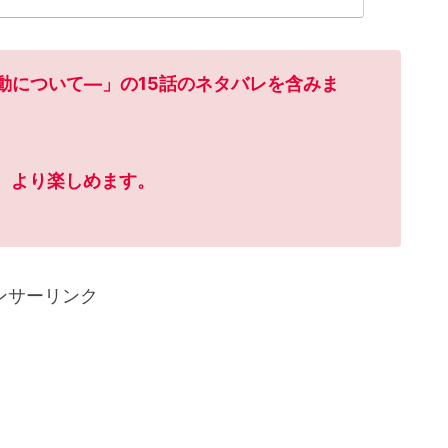
動について―
」の15話のネタバレを含みま
、より楽しめます。
ンサーリンク