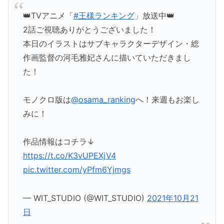
👑TVアニメ「
#王様ランキング
」放送中👑
2話ご視聴ありがとうございました！
本日のイラストはサブキャラクターデザイン・総
作画監督の河毛雅妃さんに描いていただきまし
た！
モノクロ版は
@osama_ranking
へ！来週もお楽し
みに！
作品情報はコチラ↓
https://t.co/K3vUPEXjV4
pic.twitter.com/yPfm6Yjmgs
— WIT_STUDIO (@WIT_STUDIO)
2021年10月21
日