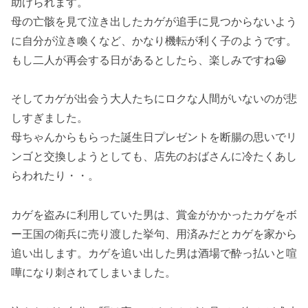
助けられます。
母の亡骸を見て泣き出したカゲが追手に見つからないよう
に自分が泣き喚くなど、かなり機転が利く子のようです。
もし二人が再会する日があるとしたら、楽しみですね😀
そしてカゲが出会う大人たちにロクな人間がいないのが悲
しすぎました。
母ちゃんからもらった誕生日プレゼントを断腸の思いでリ
ンゴと交換しようとしても、店先のおばさんに冷たくあし
らわれたり・・。
カゲを盗みに利用していた男は、賞金がかかったカゲをボ
ー王国の衛兵に売り渡した挙句、用済みだとカゲを家から
追い出します。カゲを追い出した男は酒場で酔っ払いと喧
嘩になり刺されてしまいました。