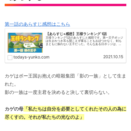
第一話のあらすじ感想はこちら
【あらすじ+感想】王様ランキング 1話
王様ランキング1話のあらすじと感想です。第一王子ボッジ
は生まれつき耳も聞こえず喋ることもおぼつかなく、剣も
まともに振れない王子だった。そんなある日ボッジは、暗
殺集団「影の一族」の生き残りカゲに出会い、服をだまし
取られてしまう。
2021.10.15
todays-yunko.com
カゲはボー王国お抱えの暗殺集団「影の一族」として生ま
れた。
影の一族は一度主君を決めると決して裏切らない。
カゲの母
「私たちは自分を必要としてくれたその人の為に
尽くすの。それが私たちの光なのよ」