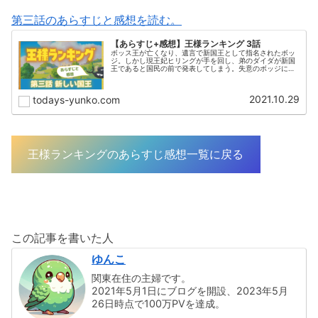
第三話のあらすじと感想を読む。
【あらすじ+感想】王様ランキング 3話
ボッス王が亡くなり、遺言で新国王として指名されたボッ
ジ。しかし現王妃ヒリングが手を回し、弟のダイダが新国
王であると国民の前で発表してしまう。失意のボッジに追
い打ちをかけるように、「カゲは旅に出たから一生会えな
い」とベビンから伝えられる。
2021.10.29
todays-yunko.com
王様ランキングのあらすじ感想一覧に戻る
この記事を書いた人
ゆんこ
関東在住の主婦です。
2021年5月1日にブログを開設、2023年5月
26日時点で100万PVを達成。