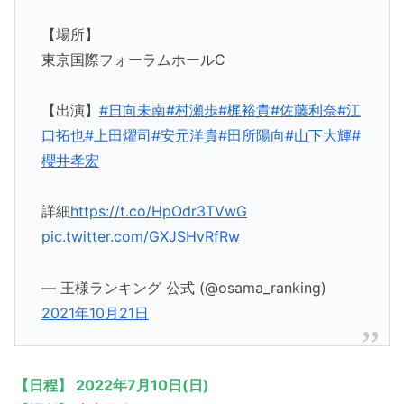
【場所】
東京国際フォーラムホールC
【出演】
#日向未南
#村瀬歩
#梶裕貴
#佐藤利奈
#江
口拓也
#上田燿司
#安元洋貴
#田所陽向
#山下大輝
#
櫻井孝宏
詳細
https://t.co/HpOdr3TVwG
pic.twitter.com/GXJSHvRfRw
— 王様ランキング 公式 (@osama_ranking)
2021年10月21日
【日程】 2022年7月10日(日)