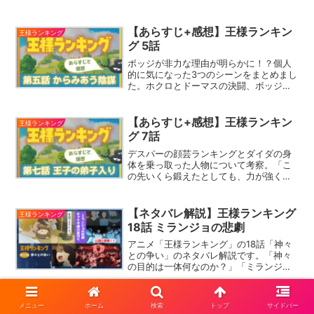
ケン攻略にデスパーとボッス王がカ
ギ？」を掲載。おまけに17話時点の位置
関係図があります。物語が佳境に入って
【あらすじ+感想】王様ランキン
王様ランキング
きました！
グ 5話
ボッジが非力な理由が明らかに！？個人
的に気になった3つのシーンをまとめまし
た。ホクロとドーマスの決闘、ボッジと
カゲの再会、城の地下で秘薬を渡される
も、己の力でランキング1位を目指すと宣
言したダイダ。色んな人間たちの想いが
【あらすじ+感想】王様ランキン
王様ランキング
渦巻く回です！
グ 7話
デスパーの顔芸ランキングとダイダの身
体を乗っ取った人物について考察。「こ
の先いくら鍛えたとしても、力が強くな
ることがありません」デスパーの言葉に
落胆するボッジ。しかしデスパーはボッ
ジを勇気づけ、武器を選ぶため武器庫へ
【ネタバレ解説】王様ランキング
王様ランキング
とボッジをいざなう。
18話 ミランジョの悲劇
アニメ「王様ランキング」の18話「神々
との争い」のネタバレ解説です。「神々
の目的は一体何なのか？」「ミランジョ
はあの後どうなったのか？」「ヒリング
の許し」「見捨てませんよ」を掲載して
います。感想ではボッスに一言物申して
【ネタバレ解説】王様ランキング
王様ランキング
メニュー
ホーム
検索
トップ
サイドバー
います。