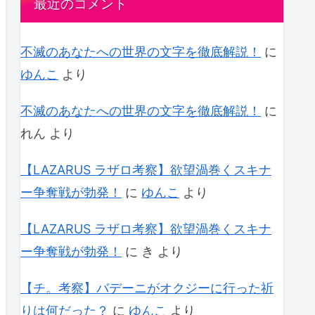
最近のコメント
不滅のあなたへの世界の文字を徹底解説！
に
ゆんこ
より
不滅のあなたへの世界の文字を徹底解説！
に
れん
より
【LAZARUS ラザロ考察】欲望渦巻くスキナ
ー争奪戦が勃発！
に
ゆんこ
より
【LAZARUS ラザロ考察】欲望渦巻くスキナ
ー争奪戦が勃発！
に
き
より
【チ。考察】バデーニがオクジーに行った祈
りは何だった？
に
ゆんこ
より