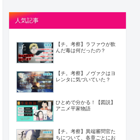
人気記事
【チ。考察】ラファウが飲
んだ毒は何だったの？
【チ。考察】ノヴァクはヨ
レンタに気づいていた？
ひとめで分かる！【図説】
アニメ平家物語
【チ。考察】異端審問官た
ちについて、各章ごとにお