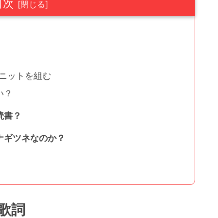
目次
ユニットを組む
い？
読書？
ナギツネなのか？
歌詞