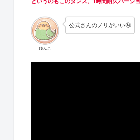
というのもこのダンス、1時間耐久バージ
公式さんのノリがいい🤤
ゆんこ