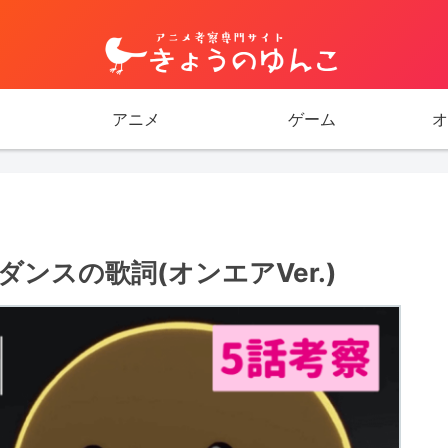
アニメ
ゲーム
オ
ンスの歌詞(オンエアVer.)