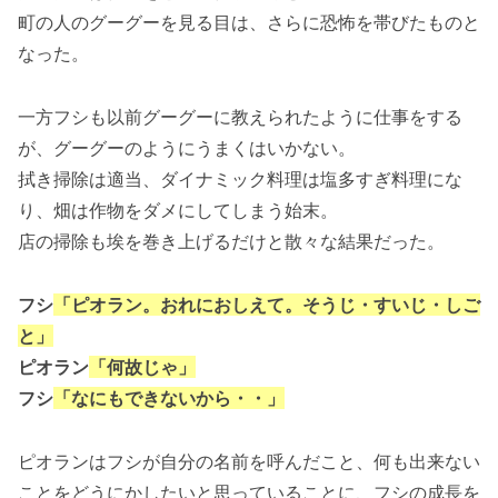
町の人のグーグーを見る目は、さらに恐怖を帯びたものと
なった。
一方フシも以前グーグーに教えられたように仕事をする
が、グーグーのようにうまくはいかない。
拭き掃除は適当、ダイナミック料理は塩多すぎ料理にな
り、畑は作物をダメにしてしまう始末。
店の掃除も埃を巻き上げるだけと散々な結果だった。
フシ
「ピオラン。おれにおしえて。そうじ・すいじ・しご
と」
ピオラン
「何故じゃ」
フシ
「なにもできないから・・」
ピオランはフシが自分の名前を呼んだこと、何も出来ない
ことをどうにかしたいと思っていることに、フシの成長を