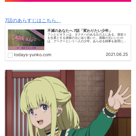
7話のあらすじはこちら。
不滅のあなたへ 7話「変わりたい少年」
フシとピオランは、タクナハのある丘の上にある、酒造り
を生業とする酒爺の元に辿り着いた。酒爺の元にいたの
は、グーグーという一人の少年。あらゆる雑事を器用にこ
なす彼は、常に奇妙な仮面をかぶっていた。そこにはグー
グーの過去に理由があった・・・。
2021.06.25
todays-yunko.com