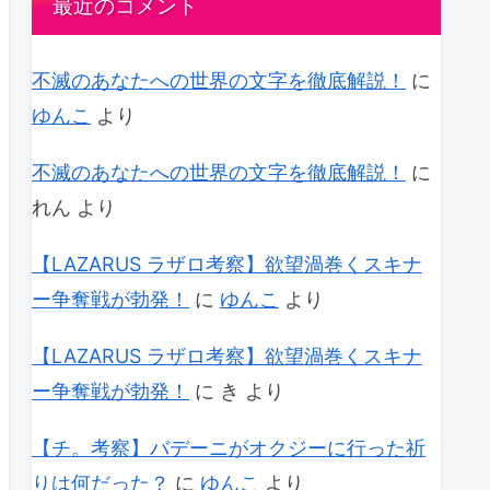
最近のコメント
不滅のあなたへの世界の文字を徹底解説！
に
ゆんこ
より
不滅のあなたへの世界の文字を徹底解説！
に
れん
より
【LAZARUS ラザロ考察】欲望渦巻くスキナ
ー争奪戦が勃発！
に
ゆんこ
より
【LAZARUS ラザロ考察】欲望渦巻くスキナ
ー争奪戦が勃発！
に
き
より
【チ。考察】バデーニがオクジーに行った祈
りは何だった？
に
ゆんこ
より