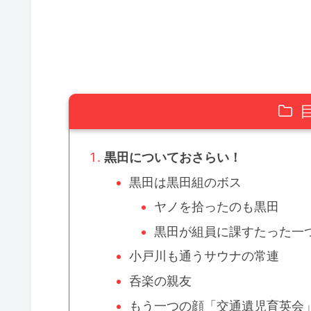
黒田についておさらい！
黒田は黒田組のボス
ヤノを拾ったのも黒田
黒田が組員に課すたった一
小戸川も通うサウナの常連
呑楽の親友
もう一つの顔「交通遺児育英会