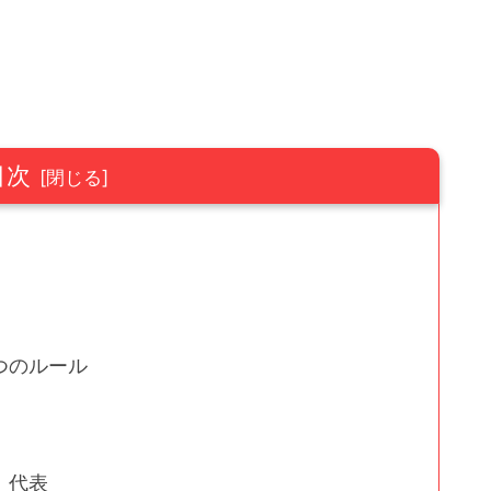
目次
つのルール
」代表