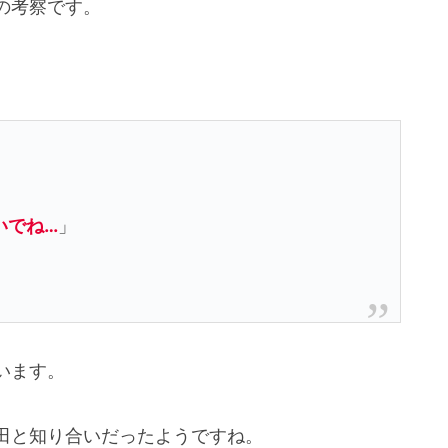
話の考察です。
」
いでね…
」
います。
田と知り合いだったようですね。