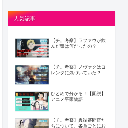
人気記事
【チ。考察】ラファウが飲
んだ毒は何だったの？
【チ。考察】ノヴァクはヨ
レンタに気づいていた？
ひとめで分かる！【図説】
アニメ平家物語
【チ。考察】異端審問官た
ちについて、各章ごとにお