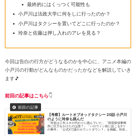
最終的にはくっつく可能性も
小戸川は法政大学に何をしに行ったのか？
小戸川はタクシーを置いてどこに行ったのか？
玲奈と佐藤は押し入れのアレを見る？
今回は告白の行方がどうなるのかを中心に、アニメ本編の
小戸川の行動がどんなものかだったかなどを解説していき
ます🎵
前回の記事はこちら
👇
【考察】ルートオブオッドタクシー 20話 小戸川
のように玲奈も跳んだ
「玲奈は三矢ユキの代わりに跳んでいた」「指宿探偵事務
所に圧力をかけたのは誰？」「ハロウィン前に起こる3つ
の事件」「公式Xで謎のカウントダウン？」を掲載。玲奈
のジャンプシーンはアニメの最終話を思い出しました！