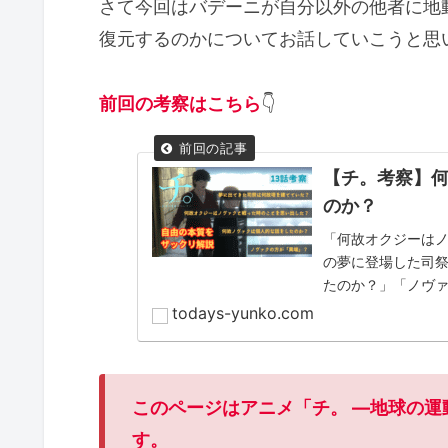
さて今回はバデーニが自分以外の他者に地
復元するのかについてお話していこうと思
前回の考察はこちら
👇
【チ。考察】
のか？
「何故オクジーは
の夢に登場した司
たのか？」「ノヴ
リ解説！
todays-yunko.com
このページはアニメ「チ。 ―地球の運
す。