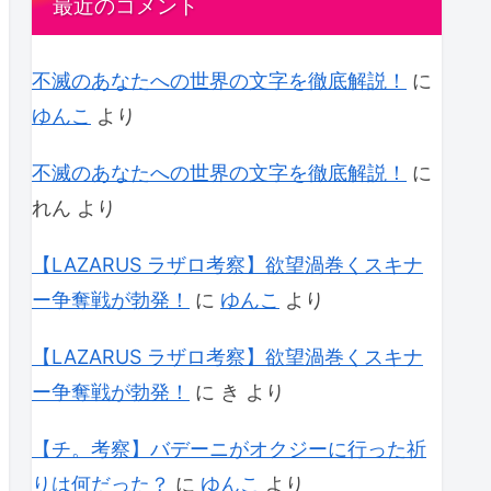
最近のコメント
不滅のあなたへの世界の文字を徹底解説！
に
ゆんこ
より
不滅のあなたへの世界の文字を徹底解説！
に
れん
より
【LAZARUS ラザロ考察】欲望渦巻くスキナ
ー争奪戦が勃発！
に
ゆんこ
より
【LAZARUS ラザロ考察】欲望渦巻くスキナ
ー争奪戦が勃発！
に
き
より
【チ。考察】バデーニがオクジーに行った祈
りは何だった？
に
ゆんこ
より