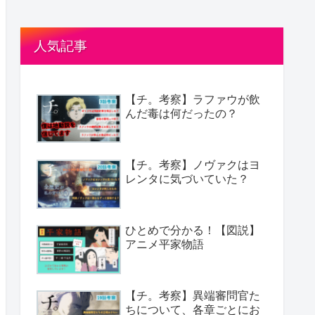
人気記事
【チ。考察】ラファウが飲
んだ毒は何だったの？
【チ。考察】ノヴァクはヨ
レンタに気づいていた？
ひとめで分かる！【図説】
アニメ平家物語
【チ。考察】異端審問官た
ちについて、各章ごとにお