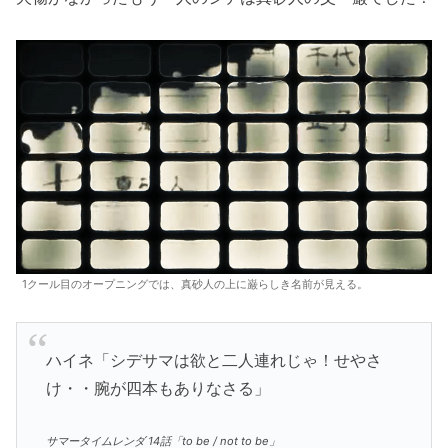
1クール目のオープニングでは、真砂人の上に巌らしき名前が見える。
ハイネ「シデサマは欲と二人連れじゃ！せやさ
け・・腕が四本もありなさる」
サマータイムレンダ 14話「to be / not to be」