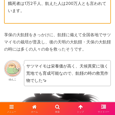
餓死者は1万2千人、飢えた人は200万人とも言われて
います。
享保の大飢饉をきっかけに、飢饉に備えて全国各地でサツ
マイモの栽培が普及し、後の天明の大飢饉・天保の大飢饉
の時には多くの人々の命を救ったそうです。
サツマイモは栄養価が高く、天候異変に強く
荒地でも育成可能なので、飢饉の時の救荒作
物でした🍠
ゆんこ
メニュー
ホーム
検索
トップ
サイドバー