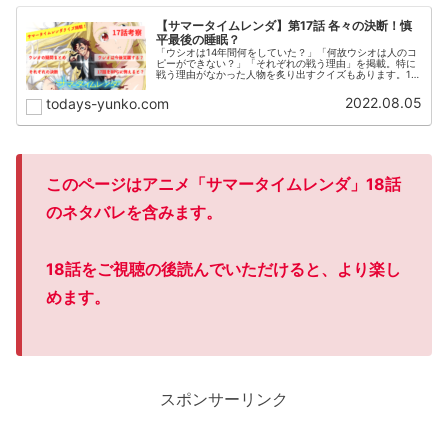
【サマータイムレンダ】第17話 各々の決断！慎
平最後の睡眠？
「ウシオは14年間何をしていた？」「何故ウシオは人のコ
ピーができない？」「それぞれの戦う理由」を掲載。特に
戦う理由がなかった人物を炙り出すクイズもあります。17
話の印象をRPGで例えるという斬新な試みも！？
2022.08.05
todays-yunko.com
このページは
アニメ
「
サ
マータイムレンダ」1
8話
のネタバレを含みます。
18話をご視聴の後読んでいただけると、より楽し
めます。
スポンサーリンク