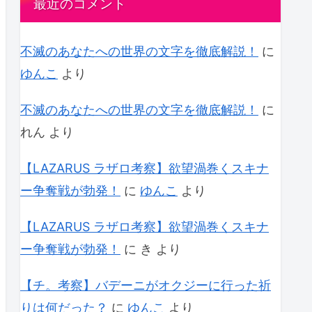
最近のコメント
不滅のあなたへの世界の文字を徹底解説！
に
ゆんこ
より
不滅のあなたへの世界の文字を徹底解説！
に
れん
より
【LAZARUS ラザロ考察】欲望渦巻くスキナ
ー争奪戦が勃発！
に
ゆんこ
より
【LAZARUS ラザロ考察】欲望渦巻くスキナ
ー争奪戦が勃発！
に
き
より
【チ。考察】バデーニがオクジーに行った祈
りは何だった？
に
ゆんこ
より