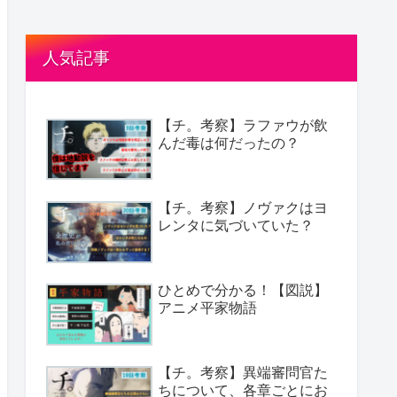
人気記事
【チ。考察】ラファウが飲
んだ毒は何だったの？
【チ。考察】ノヴァクはヨ
レンタに気づいていた？
ひとめで分かる！【図説】
アニメ平家物語
【チ。考察】異端審問官た
ちについて、各章ごとにお