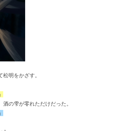
て松明をかざす。
」
、酒の雫が零れただけだった。
」