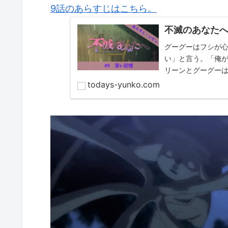
9話のあらすじはこちら。
不滅のあなたへ
グーグーはフシが
い」と言う。「俺
リーンとグーグー
に心を通わせてい
todays-yunko.com