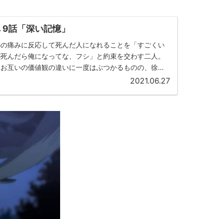
 9話「深い記憶」
心の痛みに反応して死んだ人になれることを「すごくい
が死んだら俺になってな、フシ」と約束を交わす二人。
はお互いの価値観の違いに一度はぶつかるものの、徐々
く。
2021.06.27