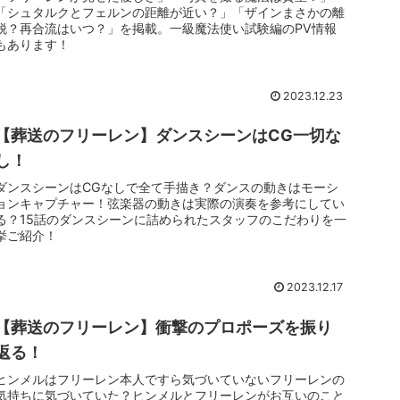
「シュタルクとフェルンの距離が近い？」「ザインまさかの離
脱？再合流はいつ？」を掲載。一級魔法使い試験編のPV情報
もあります！
2023.12.23
【葬送のフリーレン】ダンスシーンはCG一切な
し！
ダンスシーンはCGなしで全て手描き？ダンスの動きはモーシ
ョンキャプチャー！弦楽器の動きは実際の演奏を参考にしてい
る？15話のダンスシーンに詰められたスタッフのこだわりを一
挙ご紹介！
2023.12.17
【葬送のフリーレン】衝撃のプロポーズを振り
返る！
ヒンメルはフリーレン本人ですら気づいていないフリーレンの
気持ちに気づいていた？ヒンメルとフリーレンがお互いのこと