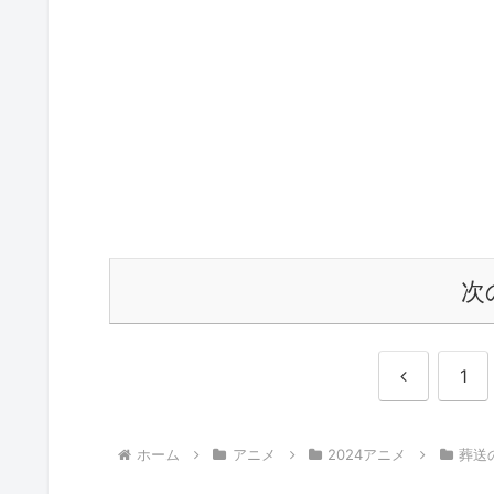
次
前
1
へ
ホーム
アニメ
2024アニメ
葬送