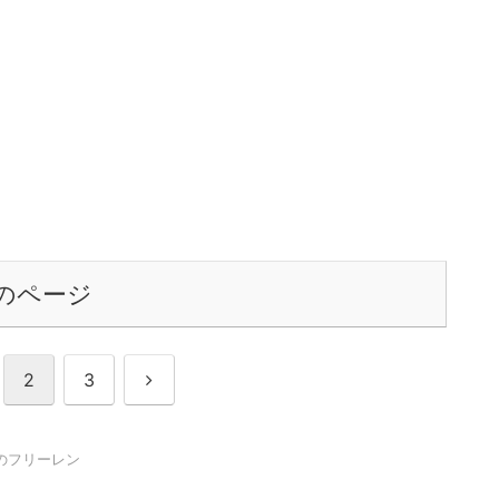
のページ
次
2
3
へ
のフリーレン