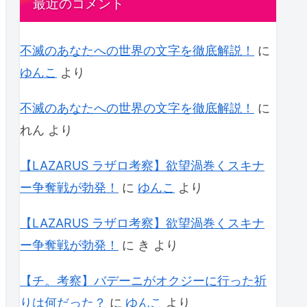
最近のコメント
不滅のあなたへの世界の文字を徹底解説！
に
ゆんこ
より
不滅のあなたへの世界の文字を徹底解説！
に
れん
より
【LAZARUS ラザロ考察】欲望渦巻くスキナ
ー争奪戦が勃発！
に
ゆんこ
より
【LAZARUS ラザロ考察】欲望渦巻くスキナ
ー争奪戦が勃発！
に
き
より
【チ。考察】バデーニがオクジーに行った祈
りは何だった？
に
ゆんこ
より