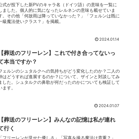
公式が投下した新PVのキャラ名（ドイツ語）の意味を一覧に
しました。個人的に気になったレルネンの意味も載せていま
す。その他「何故雨は降っていなかった？」「フェルンは既に
一級魔法使いクラス？」を掲載。
2024.01.14
【葬送のフリーレン】これで付き合ってないっ
て本当ですか？
フェルンのシュタルクへの気持ちがどう変化したのか？二人の
仲はどうすれば進展するのか？について、ザインと対談してみ
ました。シュタルクの鼻歌が何だったのかについても検証して
います。
2024.01.07
【葬送のフリーレン】みんなの記憶は私が連れ
て行く
「フリーレンが見せた優しさ」「写真を撮る魔法は貴重？」