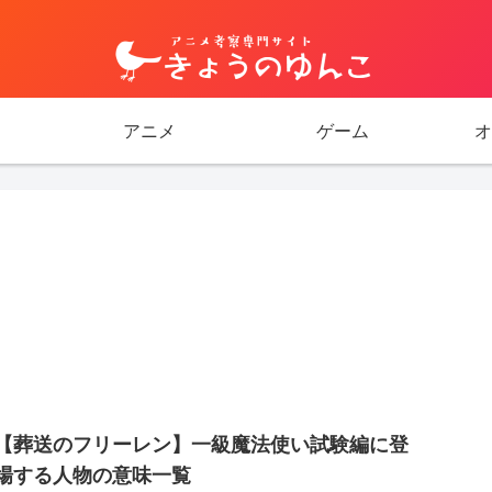
アニメ
ゲーム
オ
【葬送のフリーレン】一級魔法使い試験編に登
場する人物の意味一覧