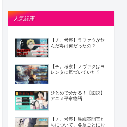
人気記事
【チ。考察】ラファウが飲
んだ毒は何だったの？
【チ。考察】ノヴァクはヨ
レンタに気づいていた？
ひとめで分かる！【図説】
アニメ平家物語
【チ。考察】異端審問官た
ちについて、各章ごとにお