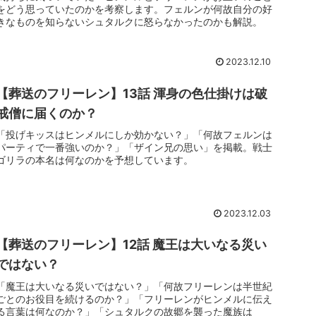
をどう思っていたのかを考察します。フェルンが何故自分の好
きなものを知らないシュタルクに怒らなかったのかも解説。
2023.12.10
【葬送のフリーレン】13話 渾身の色仕掛けは破
戒僧に届くのか？
「投げキッスはヒンメルにしか効かない？」「何故フェルンは
パーティで一番強いのか？」「ザイン兄の思い」を掲載。戦士
ゴリラの本名は何なのかを予想しています。
2023.12.03
【葬送のフリーレン】12話 魔王は大いなる災い
ではない？
「魔王は大いなる災いではない？」「何故フリーレンは半世紀
ごとのお役目を続けるのか？」「フリーレンがヒンメルに伝え
る言葉は何なのか？」「シュタルクの故郷を襲った魔族は