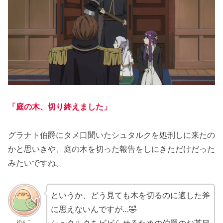
「庭の木、切り終えました」
グラナト伯爵にタメ口聞いたシュタルクを処刑しに来たの
かと思いきや、庭の木を切った報告をしにきただけだった
みたいですね。
というか、どう見ても木を切るのに適した斧
に思えないんですが…🤣
ゆんこ