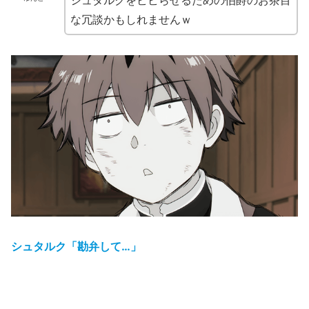
シュタルクをビビらせるための伯爵のお茶目
な冗談かもしれませんｗ
シュタルク「勘弁して…」