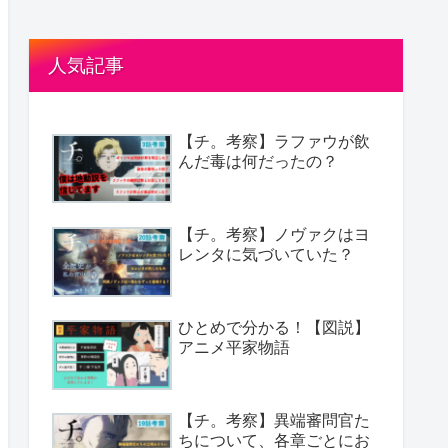
人気記事
【チ。考察】ラファウが飲
んだ毒は何だったの？
【チ。考察】ノヴァクはヨ
レンタに気づいていた？
ひとめで分かる！【図説】
アニメ平家物語
【チ。考察】異端審問官た
ちについて、各章ごとにお