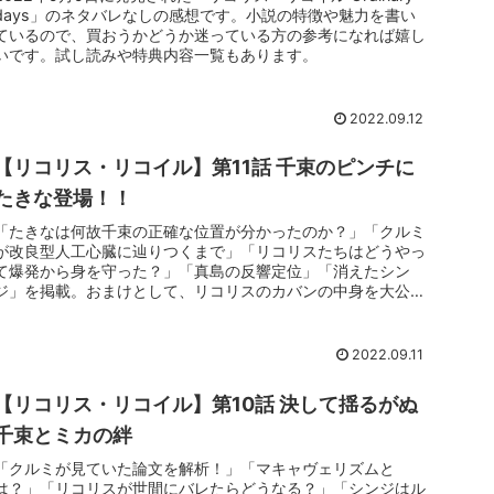
days」のネタバレなしの感想です。小説の特徴や魅力を書い
ているので、買おうかどうか迷っている方の参考になれば嬉し
いです。試し読みや特典内容一覧もあります。
2022.09.12
【リコリス・リコイル】第11話 千束のピンチに
たきな登場！！
「たきなは何故千束の正確な位置が分かったのか？」「クルミ
が改良型人工心臓に辿りつくまで」「リコリスたちはどうやっ
て爆発から身を守った？」「真島の反響定位」「消えたシン
ジ」を掲載。おまけとして、リコリスのカバンの中身を大公
開！
2022.09.11
【リコリス・リコイル】第10話 決して揺るがぬ
千束とミカの絆
「クルミが見ていた論文を解析！」「マキャヴェリズムと
は？」「リコリスが世間にバレたらどうなる？」「シンジはル