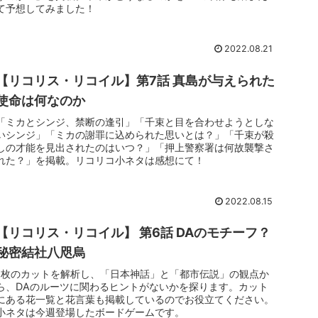
て予想してみました！
2022.08.21
【リコリス・リコイル】第7話 真島が与えられた
使命は何なのか
「ミカとシンジ、禁断の逢引」「千束と目を合わせようとしな
いシンジ」「ミカの謝罪に込められた思いとは？」「千束が殺
しの才能を見出されたのはいつ？」「押上警察署は何故襲撃さ
れた？」を掲載。リコリコ小ネタは感想にて！
2022.08.15
【リコリス・リコイル】 第6話 DAのモチーフ？
秘密結社八咫烏
1枚のカットを解析し、「日本神話」と「都市伝説」の観点か
ら、DAのルーツに関わるヒントがないかを探ります。カット
にある花一覧と花言葉も掲載しているのでお役立てください。
小ネタは今週登場したボードゲームです。