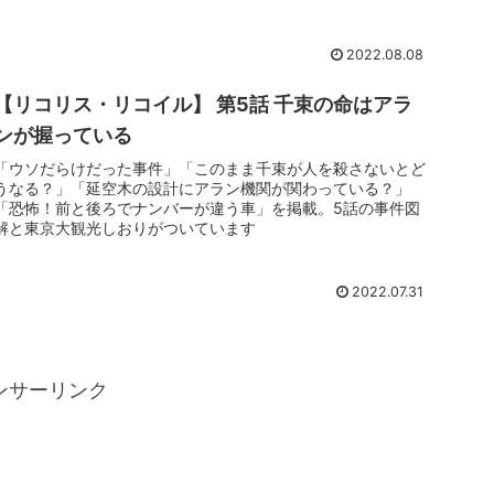
2022.08.08
【リコリス・リコイル】 第5話 千束の命はアラ
ンが握っている
「ウソだらけだった事件」「このまま千束が人を殺さないとど
うなる？」「延空木の設計にアラン機関が関わっている？」
「恐怖！前と後ろでナンバーが違う車」を掲載。5話の事件図
解と東京大観光しおりがついています
2022.07.31
ンサーリンク