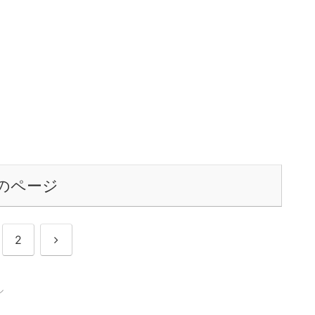
のページ
次
2
へ
ル