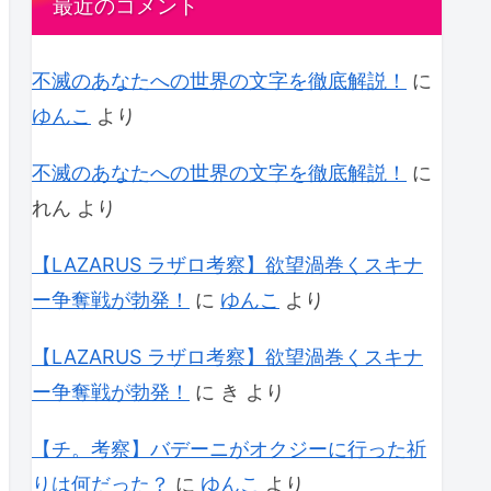
最近のコメント
不滅のあなたへの世界の文字を徹底解説！
に
ゆんこ
より
不滅のあなたへの世界の文字を徹底解説！
に
れん
より
【LAZARUS ラザロ考察】欲望渦巻くスキナ
ー争奪戦が勃発！
に
ゆんこ
より
【LAZARUS ラザロ考察】欲望渦巻くスキナ
ー争奪戦が勃発！
に
き
より
【チ。考察】バデーニがオクジーに行った祈
りは何だった？
に
ゆんこ
より