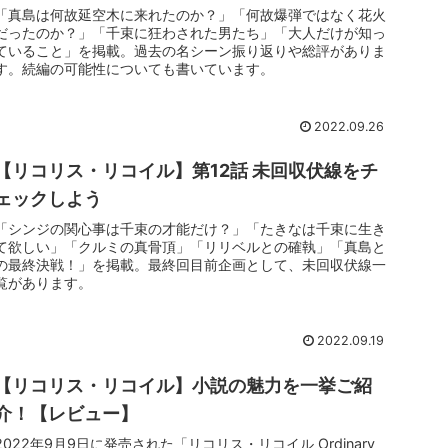
「真島は何故延空木に来れたのか？」「何故爆弾ではなく花火
だったのか？」「千束に狂わされた男たち」「大人だけが知っ
ていること」を掲載。過去の名シーン振り返りや総評がありま
す。続編の可能性についても書いています。
2022.09.26
【リコリス・リコイル】第12話 未回収伏線をチ
ェックしよう
「シンジの関心事は千束の才能だけ？」「たきなは千束に生き
て欲しい」「クルミの真骨頂」「リリベルとの確執」「真島と
の最終決戦！」を掲載。最終回目前企画として、未回収伏線一
覧があります。
2022.09.19
【リコリス・リコイル】小説の魅力を一挙ご紹
介！【レビュー】
2022年9月9日に発売された「リコリス・リコイル Ordinary