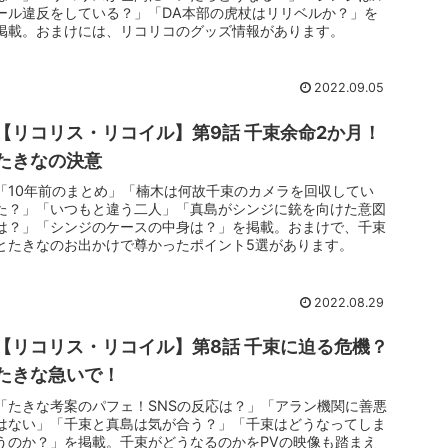
ール違反をしている？」「DA本部の虎杖はリリベルか？」を
掲載。おまけには、リコリコのグッズ情報があります。
2022.09.05
【リコリス・リコイル】第9話 千束余命2か月！
たきなの決意
「10年前のまとめ」「楠木は何故千束のカメラを回収してい
た？」「いつもと違う二人」「真島がシンジに銃を向けた意図
は？」「シンジのケースの中身は？」を掲載。おまけで、千束
とたきなのお出かけで尊かったポイント5選があります。
2022.08.29
【リコリス・リコイル】第8話 千束に迫る危機？
たきな急いで！
「たきな考案のパフェ！SNSの反応は？」「アラン機関に善悪
はない」「千束と真島は気が合う？」「千束はどうなってしま
うのか？」を掲載。千束がどうなるのかをPVの映像も踏まえ