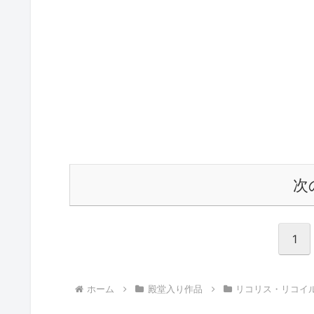
次
1
ホーム
殿堂入り作品
リコリス・リコイ